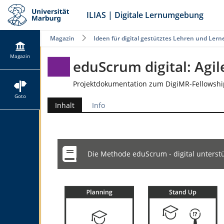
ILIAS | Digitale Lernumgebung
Magazin
Ideen für digital gestütztes Lehren und Lern
Magazin
eduScrum digital: Agi
Projektdokumentation zum DigiMR-Fellowship
Goto
Inhalt
Info
Die Methode eduScrum - digital unterst