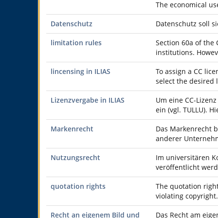
The economical use
Datenschutz
Datenschutz soll s
limitation rules
Section 60a of the 
institutions. Howev
lincensing in ILIAS
To assign a CC lice
select the desired 
Lizenzvergabe in ILIAS
Um eine CC-Lizenz 
ein (vgl. TULLU). 
Markenrecht
Das Markenrecht b
anderer Unternehm
Nutzungsrecht
Im universitären K
veröffentlicht we
quotation rights
The quotation right
violating copyright
Recht an eigenem Bild und
Das Recht am eigen