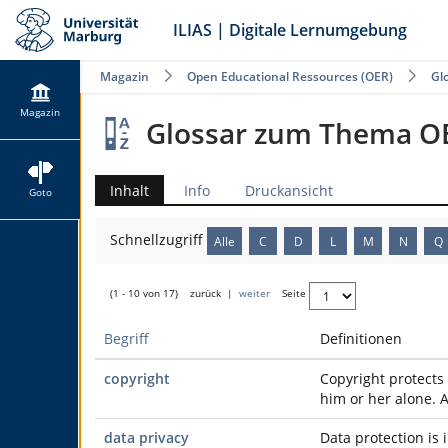
ILIAS | Digitale Lernumgebung
Magazin
Open Educational Ressources (OER)
Gl
Magazin
Glossar zum Thema O
Inhalt
Info
Druckansicht
Goto
Schnellzugriff
Alle
C
D
L
M
N
Q
(1 - 10 von 17)
zurück
|
weiter
Seite
Begriff
Definitionen
copyright
Copyright protects 
him or her alone. 
data privacy
Data protection is