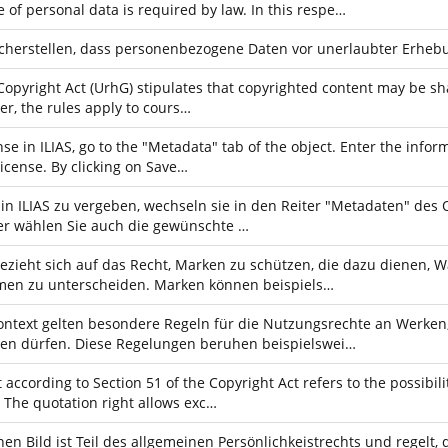
 of personal data is required by law. In this respe…
icherstellen, dass personenbezogene Daten vor unerlaubter Erheb
Copyright Act (UrhG) stipulates that copyrighted content may be shar
er, the rules apply to cours…
nse in ILIAS, go to the "Metadata" tab of the object. Enter the infor
license. By clicking on Save…
in ILIAS zu vergeben, wechseln sie in den Reiter "Metadaten" des 
Hier wählen Sie auch die gewünschte …
ezieht sich auf das Recht, Marken zu schützen, die dazu dienen,
en zu unterscheiden. Marken können beispiels…
ontext gelten besondere Regeln für die Nutzungsrechte an Werken,
rden dürfen. Diese Regelungen beruhen beispielswei…
 according to Section 51 of the Copyright Act refers to the possibil
. The quotation right allows exc…
en Bild ist Teil des allgemeinen Persönlichkeistrechts und regelt,