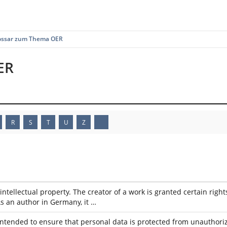
ossar zum Thema OER
ER
R
S
T
U
Z
intellectual property. The creator of a work is granted certain righ
As an author in Germany, it …
 intended to ensure that personal data is protected from unauthoriz