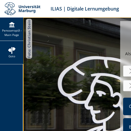
ILIAS | Digitale Lernumgebung
Репозиторій -
Main Page
Als
Goto
Ö