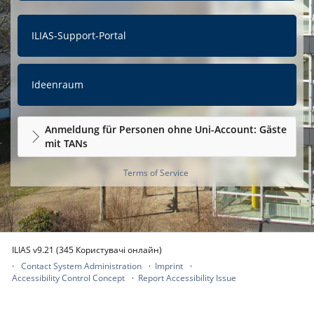
ILIAS-Support-Portal
Ideenraum
Anmeldung für Personen ohne Uni-Account: Gäste
mit TANs
Terms of Service
ILIAS v9.21 (345 Користувачі онлайн)
Contact System Administration
Imprint
Accessibility Control Concept
Report Accessibility Issue