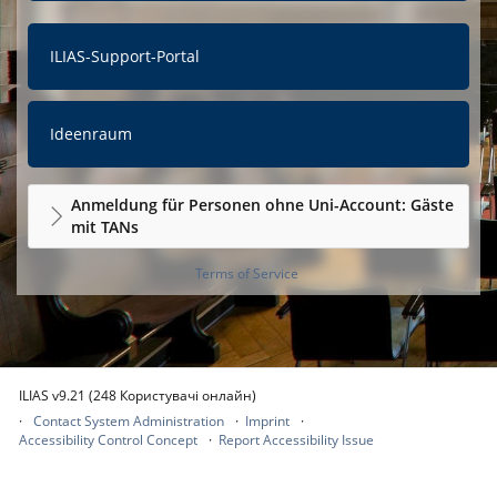
ILIAS-Support-Portal
Ideenraum
Anmeldung für Personen ohne Uni-Account: Gäste
mit TANs
Terms of Service
ILIAS v9.21 (248 Користувачі онлайн)
Contact System Administration
Imprint
Accessibility Control Concept
Report Accessibility Issue