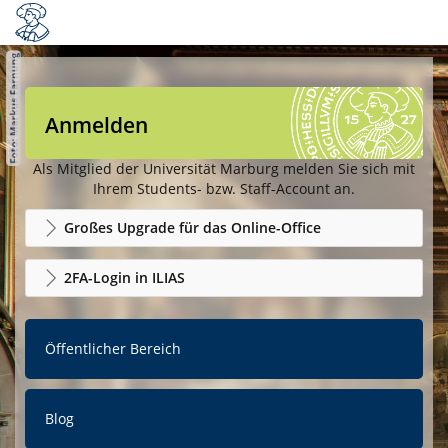
Anmelden
Als Mitglied der Universität Marburg melden Sie sich mit
Ihrem Students- bzw. Staff-Account an.
Großes Upgrade für das Online-Office
2FA-Login in ILIAS
Öffentlicher Bereich
Blog