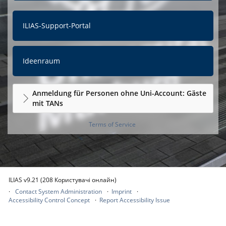
ILIAS-Support-Portal
Ideenraum
Anmeldung für Personen ohne Uni-Account: Gäste
mit TANs
Terms of Service
ILIAS v9.21 (208 Користувачі онлайн)
Contact System Administration
Imprint
Accessibility Control Concept
Report Accessibility Issue