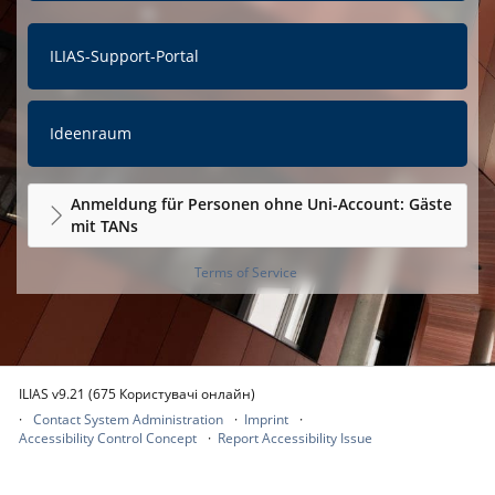
ILIAS-Support-Portal
Ideenraum
Anmeldung für Personen ohne Uni-Account: Gäste
mit TANs
Terms of Service
ILIAS v9.21 (675 Користувачі онлайн)
Contact System Administration
Imprint
Accessibility Control Concept
Report Accessibility Issue