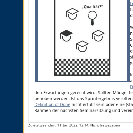
L
f
d
W
n
S
C
d
s
g
I
a
D
den Erwartungen gerecht wird. Sollten Mängel fe
behoben werden. Ist das Sprintergebnis veröffent
Definition of Done
nicht erfüllt sein oder eine (
Rahmen der nächsten Seminarsitzung und vere
Zuletzt geändert: 11. Jan 2022, 12:14, Nicht freigegeben