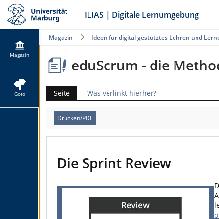
ILIAS | Digitale Lernumgebung
Magazin
Ideen für digital gestütztes Lehren und Lern
Magazin
eduScrum - die Metho
Seite
Was verlinkt hierher?
Goto
Drucken/PDF
Die Sprint Review
D
A
l
o