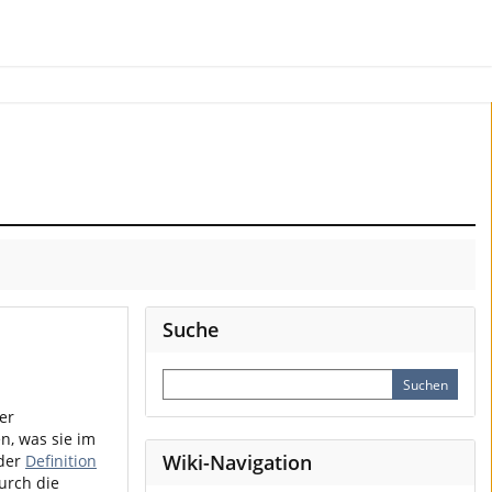
Suche
er
n, was sie im
Wiki-Navigation
der
Definition
urch die