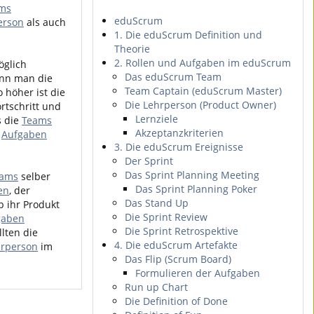
ms
eduScrum
erson
als auch
1. Die eduScrum Definition und
Theorie
2. Rollen und Aufgaben im eduScrum
öglich
Das eduScrum Team
ann man die
Team Captain (eduScrum Master)
o höher ist die
Die Lehrperson (Product Owner)
rtschritt und
Lernziele
s die
Teams
Akzeptanzkriterien
e
Aufgaben
3. Die eduScrum Ereignisse
Der Sprint
Das Sprint Planning Meeting
eams
selber
Das Sprint Planning Poker
en
, der
Das Stand Up
ob ihr Produkt
Die Sprint Review
gaben
Die Sprint Retrospektive
lten die
4. Die eduScrum Artefakte
hrperson
im
Das Flip (Scrum Board)
Formulieren der Aufgaben
Run up Chart
Die Definition of Done