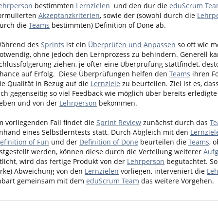
ehrperson
bestimmten
Lernzielen
und den dur die
eduScrum Tea
ormulierten
Akzeptanzkriterien
, sowie der (sowohl durch die
Lehrp
urch die
Teams
bestimmten) Definition of Done ab.
ährend des
Sprints
ist ein
Überprüfen und Anpassen
so oft wie m
otwendig, ohne jedoch den Lernprozess zu behindern. Generell k
chlussfolgerung ziehen, je öfter eine Überprüfung stattfindet, dest
hance auf Erfolg. Diese Überprüfungen helfen den
Teams
ihren Fo
ie Qualität in Bezug auf die
Lernziele
zu beurteilen. Ziel ist es, das
ich gegenseitig so viel Feedback wie möglich über bereits erledigt
eben und von der
Lehrperson
bekommen.
m vorliegenden Fall findet die
Sprint Review
zunächst durch das
T
nhand eines Selbstlerntests statt. Durch Abgleich mit den
Lernziel
efinition of Fun
und der
Definition of Done
beurteilen die
Teams
, 
stgestellt werden, können diese durch die Verteilung weiterer
Auf
licht, wird das fertige Produkt von der
Lehrperson
begutachtet. Sol
starke) Abweichung von den
Lernzielen
vorliegen, interveniert die
Le
inbart gemeinsam mit dem
eduScrum Team
das weitere Vorgehen.