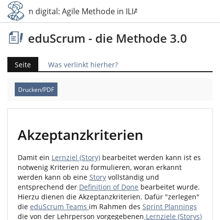
duScrum digital: Agile Methode in ILIAS umgesetzt
eduScrum - die Methode 3.0
Seite
Was verlinkt hierher?
Drucken/PDF
Akzeptanzkriterien
Damit ein
Lernziel (Story)
bearbeitet werden kann ist es
notwenig Kriterien zu formulieren, woran erkannt
werden kann ob eine
Story
vollständig und
entsprechend der
Definition of Done
bearbeitet wurde.
Hierzu dienen die Akzeptanzkriterien. Dafür "zerlegen"
die
eduScrum Teams
im Rahmen des
Sprint Plannings
die von der Lehrperson vorgegebenen
Lernziele (Storys)