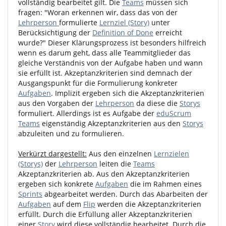
vollständig bearbeitet gilt. Die
Teams
müssen sich
fragen: "Woran erkennen wir, dass das von der
Lehrperson
formulierte
Lernziel (Story)
unter
Berücksichtigung der
Definition of Done
erreicht
wurde?" Dieser Klärungsprozess ist besonders hilfreich
wenn es darum geht, dass alle Teammitglieder das
gleiche Verständnis von der Aufgabe haben und wann
sie erfüllt ist. Akzeptanzkriterien sind demnach der
Ausgangspunkt für die Formulierung konkreter
Aufgaben
. Implizit ergeben sich die Akzeptanzkriterien
aus den Vorgaben der
Lehrperson
da diese die
Storys
formuliert. Allerdings ist es Aufgabe der
eduScrum
Teams
eigenständig Akzeptanzkriterien aus den
Storys
abzuleiten und zu formulieren.
Verkürzt dargestellt:
Aus den einzelnen
Lernzielen
(Storys)
der
Lehrperson
leiten die
Teams
Akzeptanzkriterien ab. Aus den Akzeptanzkriterien
ergeben sich konkrete
Aufgaben
die im Rahmen eines
Sprints
abgearbeitet werden. Durch das Abarbeiten der
Aufgaben
auf dem
Flip
werden die Akzeptanzkriterien
erfüllt. Durch die Erfüllung aller Akzeptanzkriterien
einer
Story
wird diese vollständig bearbeitet. Durch die