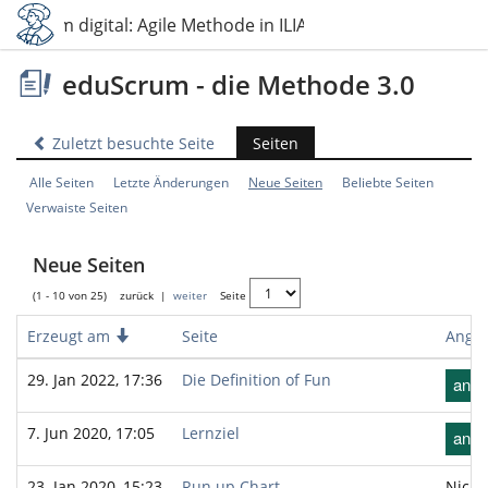
duScrum digital: Agile Methode in ILIAS umgesetzt
eduScrum - die Methode 3.0
Zuletzt besuchte Seite
Seiten
Alle Seiten
Letzte Änderungen
Neue Seiten
Beliebte Seiten
Verwaiste Seiten
Neue Seiten
(1 - 10 von 25)
zurück
|
weiter
Seite
Erzeugt am
Absteigend
Seite
Angel
29. Jan 2022, 17:36
Die Definition of Fun
[
7. Jun 2020, 17:05
Lernziel
[
23. Jan 2020, 15:23
Run up Chart
Nicht