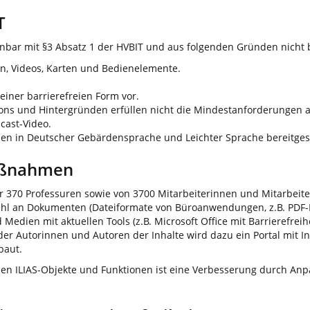
T
nbar mit §3 Absatz 1 der HVBIT und aus folgenden Gründen nicht b
iken, Videos, Karten und Bedienelemente.
 einer barrierefreien Form vor.
ons und Hintergründen erfüllen nicht die Mindestanforderungen a
cast-Video.
nen in Deutscher Gebärdensprache und Leichter Sprache bereitgest
aßnahmen
r 370 Professuren sowie von 3700 Mitarbeiterinnen und Mitarbeiter
lzahl an Dokumenten (Dateiformate von Büroanwendungen, z.B. PDF-D
ien mit aktuellen Tools (z.B. Microsoft Office mit Barrierefreihei
der Autorinnen und Autoren der Inhalte wird dazu ein Portal mit I
baut.
lichen ILIAS-Objekte und Funktionen ist eine Verbesserung durch A