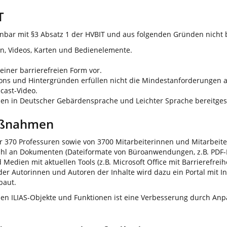
T
nbar mit §3 Absatz 1 der HVBIT und aus folgenden Gründen nicht b
iken, Videos, Karten und Bedienelemente.
 einer barrierefreien Form vor.
ons und Hintergründen erfüllen nicht die Mindestanforderungen a
cast-Video.
nen in Deutscher Gebärdensprache und Leichter Sprache bereitgest
aßnahmen
r 370 Professuren sowie von 3700 Mitarbeiterinnen und Mitarbeiter
lzahl an Dokumenten (Dateiformate von Büroanwendungen, z.B. PDF-D
ien mit aktuellen Tools (z.B. Microsoft Office mit Barrierefreihei
der Autorinnen und Autoren der Inhalte wird dazu ein Portal mit I
baut.
lichen ILIAS-Objekte und Funktionen ist eine Verbesserung durch A