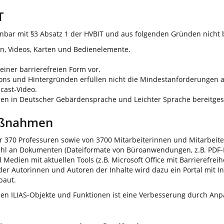
T
nbar mit §3 Absatz 1 der HVBIT und aus folgenden Gründen nicht b
iken, Videos, Karten und Bedienelemente.
 einer barrierefreien Form vor.
ons und Hintergründen erfüllen nicht die Mindestanforderungen a
cast-Video.
nen in Deutscher Gebärdensprache und Leichter Sprache bereitgest
aßnahmen
r 370 Professuren sowie von 3700 Mitarbeiterinnen und Mitarbeiter
lzahl an Dokumenten (Dateiformate von Büroanwendungen, z.B. PDF-D
ien mit aktuellen Tools (z.B. Microsoft Office mit Barrierefreihei
der Autorinnen und Autoren der Inhalte wird dazu ein Portal mit I
baut.
lichen ILIAS-Objekte und Funktionen ist eine Verbesserung durch A