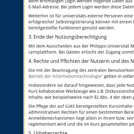
Beim erstmaligen Login werden folgende Daten aus
E-Mail-Adresse. Bei jedem Login werden diese Datenf
Weiterhin ist für universitäts-externe Personen eine
erfolgreicher Selbstregistrierung können mit einem
bereitgestellte Funktionen genutzt werden.
3. Ende der Nutzungsberechtigung
Mit dem Ausscheiden aus der Philipps-Universität M
Lernplattform. Bei Gästen erlischt der Zugang unmit
4. Rechte und Pflichten der Nutzerin und des 
Die mit der Beantragung des zentralen Benutzerko
Betrieb der Informationstechnologie“
gelten in volle
Insbesondere sei darauf hingewiesen, dass jede Nutze
Kurs kollaborative Werkzeuge wie z.B. Diskussionsfo
Inhalte, wie beispielsweise nach §2 Abs. 4 der obe
Die Pflege der auf ILIAS bereitgestellten Kursinhalt
administrativen Rechten für einen bestimmten Bere
Anmeldemechanismen liegt allein in ihrem bzw. sei
reglementiert wird und die im Kurs gesammelten p
5. Urheberrechte