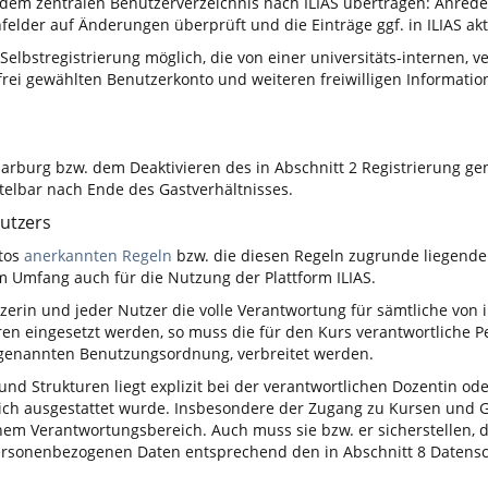
 dem zentralen Benutzerverzeichnis nach ILIAS übertragen: Anre
elder auf Änderungen überprüft und die Einträge ggf. in ILIAS aktu
 Selbstregistrierung möglich, die von einer universitäts-internen,
 frei gewählten Benutzerkonto und weiteren freiwilligen Informat
arburg bzw. dem Deaktivieren des in Abschnitt 2 Registrierung ge
telbar nach Ende des Gastverhältnisses.
Nutzers
ntos
anerkannten Regeln
bzw. die diesen Regeln zugrunde liegend
m Umfang auch für die Nutzung der Plattform ILIAS.
rin und jeder Nutzer die volle Verantwortung für sämtliche von ihr
ren eingesetzt werden, so muss die für den Kurs verantwortliche P
n genannten Benutzungsordnung, verbreitet werden.
e und Strukturen liegt explizit bei der verantwortlichen Dozentin 
ich ausgestattet wurde. Insbesondere der Zugang zu Kursen und Gr
nem Verantwortungsbereich. Auch muss sie bzw. er sicherstellen,
ersonenbezogenen Daten entsprechend den in Abschnitt 8 Datens