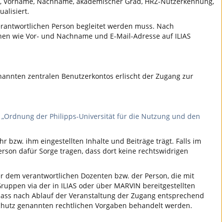
de, Vorname, Nachname, akademischer Grad, HRZ-Nutzerkennung,
alisiert.
 verantwortlichen Person begleitet werden muss. Nach
ionen wie Vor- und Nachname und E-Mail-Adresse auf ILIAS
nannten zentralen Benutzerkontos erlischt der Zugang zur
e
„Ordnung der Philipps-Universität für die Nutzung und den
 bzw. ihm eingestellten Inhalte und Beiträge trägt. Falls im
erson dafür Sorge tragen, dass dort keine rechtswidrigen
oder dem verantwortlichen Dozenten bzw. der Person, die mit
uppen via der in ILIAS oder über MARVIN bereitgestellten
 dass nach Ablauf der Veranstaltung der Zugang entsprechend
chutz genannten rechtlichen Vorgaben behandelt werden.