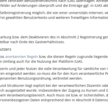
 dem zentralen Benutzerverzeichnis nach ILIAS übertragen: Anre
elder auf Änderungen überprüft und die Einträge ggf. in ILIAS aktu
 Selbstregistrierung möglich, die von einer universitäts-internen,
 frei gewählten Benutzerkonto und weiteren freiwilligen Informat
arburg bzw. dem Deaktivieren des in Abschnitt 2 Registrierung ge
telbar nach Ende des Gastverhältnisses.
Nutzers
ntos
anerkannten Regeln
bzw. die diesen Regeln zugrunde liegend
m Umfang auch für die Nutzung der Plattform ILIAS.
rin und jeder Nutzer die volle Verantwortung für sämtliche von ihr
ren eingesetzt werden, so muss die für den Kurs verantwortliche P
n genannten Benutzungsordnung, verbreitet werden.
e und Strukturen liegt explizit bei der verantwortlichen Dozentin 
ich ausgestattet wurde. Insbesondere der Zugang zu Kursen und Gr
nem Verantwortungsbereich. Auch muss sie bzw. er sicherstellen,
ersonenbezogenen Daten entsprechend den in Abschnitt 8 Datens