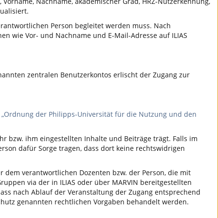
de, Vorname, Nachname, akademischer Grad, HRZ-Nutzerkennung,
alisiert.
 verantwortlichen Person begleitet werden muss. Nach
ionen wie Vor- und Nachname und E-Mail-Adresse auf ILIAS
nannten zentralen Benutzerkontos erlischt der Zugang zur
e
„Ordnung der Philipps-Universität für die Nutzung und den
 bzw. ihm eingestellten Inhalte und Beiträge trägt. Falls im
erson dafür Sorge tragen, dass dort keine rechtswidrigen
oder dem verantwortlichen Dozenten bzw. der Person, die mit
uppen via der in ILIAS oder über MARVIN bereitgestellten
 dass nach Ablauf der Veranstaltung der Zugang entsprechend
chutz genannten rechtlichen Vorgaben behandelt werden.