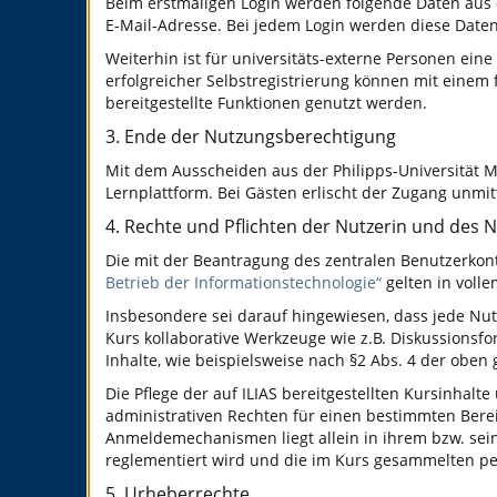
Beim erstmaligen Login werden folgende Daten aus
E-Mail-Adresse. Bei jedem Login werden diese Datenf
Weiterhin ist für universitäts-externe Personen eine
erfolgreicher Selbstregistrierung können mit einem
bereitgestellte Funktionen genutzt werden.
3. Ende der Nutzungsberechtigung
Mit dem Ausscheiden aus der Philipps-Universität M
Lernplattform. Bei Gästen erlischt der Zugang unmit
4. Rechte und Pflichten der Nutzerin und des 
Die mit der Beantragung des zentralen Benutzerko
Betrieb der Informationstechnologie“
gelten in volle
Insbesondere sei darauf hingewiesen, dass jede Nutze
Kurs kollaborative Werkzeuge wie z.B. Diskussionsfo
Inhalte, wie beispielsweise nach §2 Abs. 4 der obe
Die Pflege der auf ILIAS bereitgestellten Kursinhalt
administrativen Rechten für einen bestimmten Bere
Anmeldemechanismen liegt allein in ihrem bzw. sei
reglementiert wird und die im Kurs gesammelten p
5. Urheberrechte