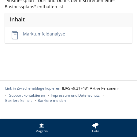
"Businessplan - Do's and Dont's beim Schreiben eines
Businessplans" enthalten ist.
Inhalt
Marktumfeldanalyse
Link in Zwischenablage kopieren
ILIAS v9.21 (481 Aktive Personen)
Support kontaktieren
Impressum und Datenschutz
Barrierefreiheit
Barriere melden
Magazin
Goto