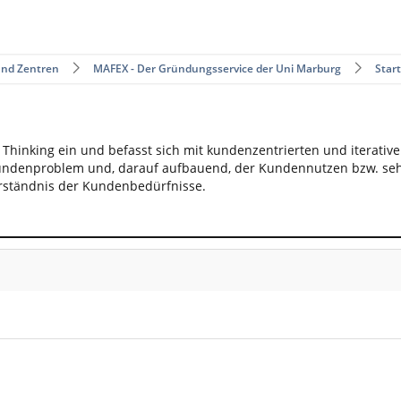
und Zentren
MAFEX - Der Gründungsservice der Uni Marburg
Star
 Thinking ein und befasst sich mit kundenzentrierten und iterati
undenproblem und, darauf aufbauend, der Kundennutzen bzw. sehr v
rständnis der Kundenbedürfnisse.