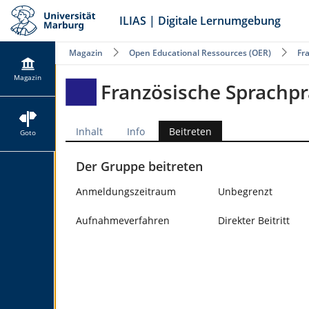
ILIAS | Digitale Lernumgebung
Magazin
Open Educational Ressources (OER)
Fr
Magazin
Französische Sprachp
Inhalt
Info
Beitreten
Goto
Der Gruppe beitreten
Anmeldungszeitraum
Unbegrenzt
Aufnahmeverfahren
Direkter Beitritt