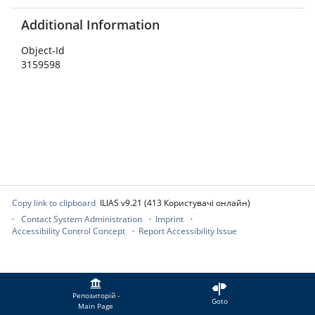
Additional Information
Object-Id
3159598
Copy link to clipboard
ILIAS v9.21 (413 Користувачі онлайн)
Contact System Administration
Imprint
Accessibility Control Concept
Report Accessibility Issue
Репозиторій -
Goto
Main Page