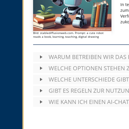
In t
zum 
Verf
zuko
Bild: stablediffusionweb.com. Prompt: a cute robot
reads a book, learning, teaching, digital drawing
WARUM BETREIBEN WIR DAS 
WELCHE OPTIONEN STEHEN Z
WELCHE UNTERSCHIEDE GIBT
GIBT ES REGELN ZUR NUTZU
WIE KANN ICH EINEN AI-CHA