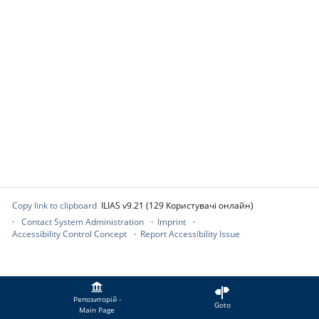
Copy link to clipboard
ILIAS v9.21 (129 Користувачі онлайн)
Contact System Administration
Imprint
Accessibility Control Concept
Report Accessibility Issue
Репозиторій -
Goto
Main Page