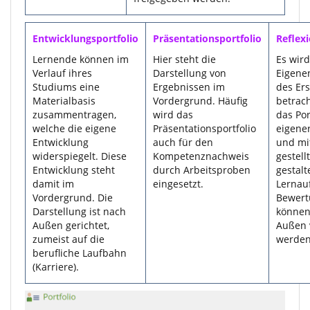
Entwicklungsportfolio
Präsentationsportfolio
Reflexi
Lernende können im
Hier steht die
Es wird
Verlauf ihres
Darstellung von
Eigene
Studiums eine
Ergebnissen im
des Ers
Materialbasis
Vordergrund. Häufig
betrach
zusammentragen,
wird das
das Por
welche die eigene
Präsentationsportfolio
eigener
Entwicklung
auch für den
und mit
widerspiegelt. Diese
Kompetenznachweis
gestel
Entwicklung steht
durch Arbeitsproben
gestalt
damit im
eingesetzt.
Lernau
Vordergrund. Die
Bewert
Darstellung ist nach
können
Außen gerichtet,
Außen 
zumeist auf die
werden
berufliche Laufbahn
(Karriere).