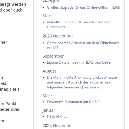
2026
Juni
rgelegt werden
Großes Upgrade für das Online-Office in ILIAS
nd aber auch
März
Aktuelles Semester & Favoriten auf dem
Dashboard
2025
November
iner
Gemeinsames Arbeiten mit dem Whiteboard
in ILIAS
September
Eigene Dateien direkt in ILIAS bearbeiten
August
in
Die Marvin-ILIAS Anbindung blickt auf heute
und morgen: Abgleich des aktuellen und
jekt
folgenden Semesters (Testbetrieb)
nes Titels
März
Erweiterte Funktionen mit ILIAS 9
den Punkt
lieder oder
Januar
NEU: AI-Chat
en.
2024
November