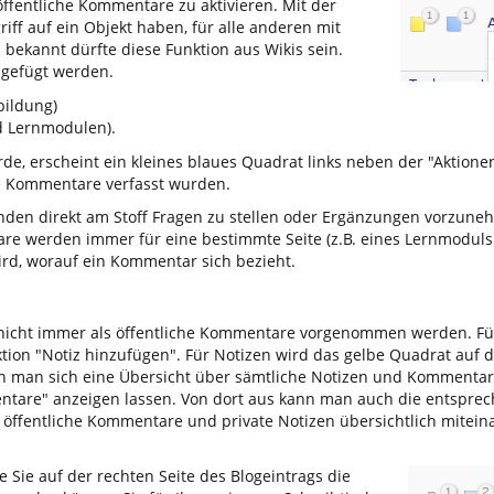
 öffentliche Kommentare zu aktivieren. Mit der
riff auf ein Objekt haben, für alle anderen mit
bekannt dürfte diese Funktion aus Wikis sein.
gefügt werden.
bildung)
nd Lernmodulen).
, erscheint ein kleines blaues Quadrat links neben der "Aktione
le Kommentare verfasst wurden.
den direkt am Stoff Fragen zu stellen oder Ergänzungen vorzune
e werden immer für eine bestimmte Seite (z.B. eines Lernmoduls
wird, worauf ein Kommentar sich bezieht.
nicht immer als öffentliche Kommentare vorgenommen werden. Fü
tion "Notiz hinzufügen". Für Notizen wird das gelbe Quadrat auf d
ann man sich eine Übersicht über sämtliche Notizen und Kommentar
entare" anzeigen lassen. Von dort aus kann man auch die entspre
h öffentliche Kommentare und private Notizen übersichtlich mitei
 Sie auf der rechten Seite des Blogeintrags die