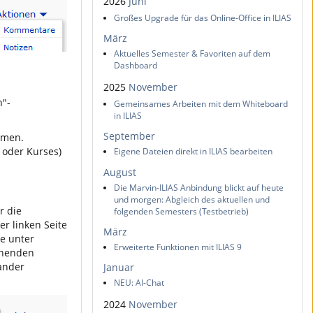
2026
Juni
Großes Upgrade für das Online-Office in ILIAS
März
Aktuelles Semester & Favoriten auf dem
Dashboard
2025
November
n"-
Gemeinsames Arbeiten mit dem Whiteboard
in ILIAS
September
hmen.
 oder Kurses)
Eigene Dateien direkt in ILIAS bearbeiten
August
Die Marvin-ILIAS Anbindung blickt auf heute
und morgen: Abgleich des aktuellen und
r die
folgenden Semesters (Testbetrieb)
er linken Seite
März
e unter
Erweiterte Funktionen mit ILIAS 9
chenden
nander
Januar
NEU: AI-Chat
2024
November