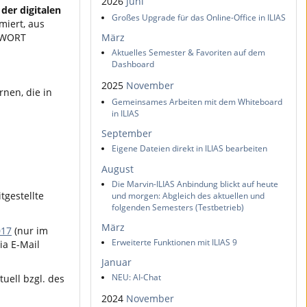
2026
Juni
der digitalen
Großes Upgrade für das Online-Office in ILIAS
miert, aus
G WORT
März
Aktuelles Semester & Favoriten auf dem
Dashboard
2025
November
rnen, die in
Gemeinsames Arbeiten mit dem Whiteboard
in ILIAS
September
Eigene Dateien direkt in ILIAS bearbeiten
August
Die Marvin-ILIAS Anbindung blickt auf heute
tgestellte
und morgen: Abgleich des aktuellen und
folgenden Semesters (Testbetrieb)
März
017
(nur im
Erweiterte Funktionen mit ILIAS 9
ia E-Mail
Januar
NEU: AI-Chat
uell bzgl. des
2024
November