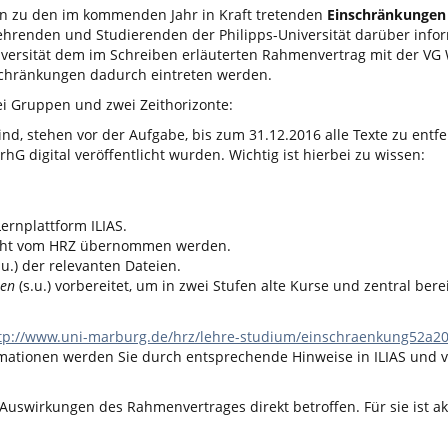
en zu den im kommenden Jahr in Kraft tretenden
Einschränkungen 
Lehrenden und Studierenden der Philipps-Universität darüber infor
iversität dem im Schreiben erläuterten Rahmenvertrag mit der V
schränkungen dadurch eintreten werden.
i Gruppen und zwei Zeithorizonte:
ind, stehen vor der Aufgabe, bis zum 31.12.2016 alle Texte zu entfe
 digital veröffentlicht wurden. Wichtig ist hierbei zu wissen:
Lernplattform ILIAS.
nicht vom HRZ übernommen werden.
.u.) der relevanten Dateien.
men
(s.u.) vorbereitet, um in zwei Stufen alte Kurse und zentral berei
tp://www.uni-marburg.de/hrz/lehre-studium/einschraenkung52a2
mationen werden Sie durch entsprechende Hinweise in ILIAS und v
 Auswirkungen des Rahmenvertrages direkt betroffen. Für sie ist akt