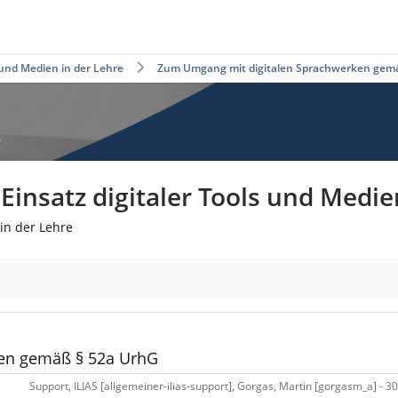
 und Medien in der Lehre
Zum Umgang mit digitalen Sprachwerken gem
insatz digitaler Tools und Medie
in der Lehre
2a UrhG
en gemäß § 52a UrhG
Support, ILIAS [allgemeiner-ilias-support], Gorgas, Martin [gorgasm_a] - 3