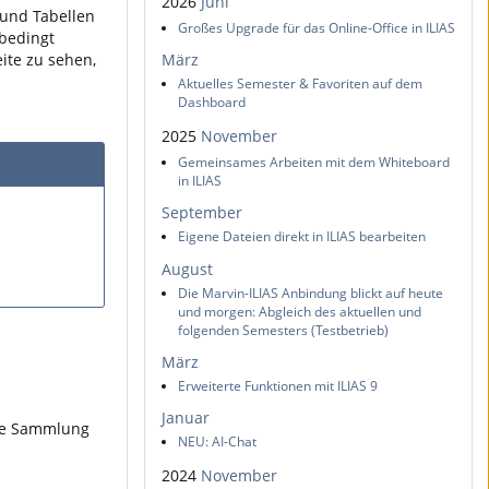
2026
Juni
 und Tabellen
Großes Upgrade für das Online-Office in ILIAS
nbedingt
ite zu sehen,
März
Aktuelles Semester & Favoriten auf dem
Dashboard
2025
November
Gemeinsames Arbeiten mit dem Whiteboard
in ILIAS
September
Eigene Dateien direkt in ILIAS bearbeiten
August
Die Marvin-ILIAS Anbindung blickt auf heute
und morgen: Abgleich des aktuellen und
folgenden Semesters (Testbetrieb)
März
Erweiterte Funktionen mit ILIAS 9
Januar
ine Sammlung
NEU: AI-Chat
2024
November