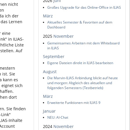
2026
Juni
inen nicht
Großes Upgrade für das Online-Office in ILIAS
den
a ich der
März
e das Lernen
Aktuelles Semester & Favoriten auf dem
Dashboard
r eine
2025
November
k" in ILIAS-
Gemeinsames Arbeiten mit dem Whiteboard
htliche Liste
in ILIAS
stellen. Auf
September
Eigene Dateien direkt in ILIAS bearbeiten
emestern
August
ist. Sie
Die Marvin-ILIAS Anbindung blickt auf heute
a kann es
und morgen: Abgleich des aktuellen und
 eignet sich
folgenden Semesters (Testbetrieb)
haffen.
März
chen dort
Erweiterte Funktionen mit ILIAS 9
rn. Sie finden
Januar
-Link"
NEU: AI-Chat
LIAS-Inhalte
-Account
2024
November