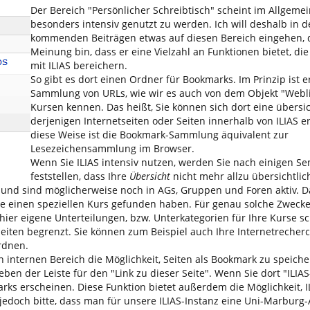
Der Bereich "Persönlicher Schreibtisch" scheint im Allgeme
besonders intensiv genutzt zu werden. Ich will deshalb in 
kommenden Beiträgen etwas auf diesen Bereich eingehen, d
Meinung bin, dass er eine Vielzahl an Funktionen bietet, di
mit ILIAS bereichern.
So gibt es dort einen Ordner für Bookmarks. Im Prinzip ist e
Sammlung von URLs, wie wir es auch von dem Objekt "Weblin
Kursen kennen. Das heißt, Sie können sich dort eine übersic
derjenigen Internetseiten oder Seiten innerhalb von ILIAS er
diese Weise ist die Bookmark-Sammlung äquivalent zur
Lesezeichensammlung im Browser.
Wenn Sie ILIAS intensiv nutzen, werden Sie nach einigen S
feststellen, dass Ihre
Übersicht
nicht mehr allzu übersichtlich 
 und sind möglicherweise noch in AGs, Gruppen und Foren aktiv. D
Sie einen speziellen Kurs gefunden haben. Für genau solche Zwecke
ier eigene Unterteilungen, bzw. Unterkategorien für Ihre Kurse sc
Seiten begrenzt. Sie können zum Beispiel auch Ihre Internetrecher
rdnen.
en internen Bereich die Möglichkeit, Seiten als Bookmark zu speiche
eben der Leiste für den "Link zu dieser Seite". Wenn Sie dort "ILIAS
rks erscheinen. Diese Funktion bietet außerdem die Möglichkeit, I
 jedoch bitte, dass man für unsere ILIAS-Instanz eine Uni-Marburg