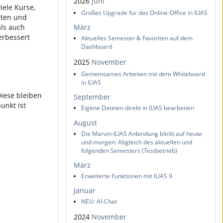
2026
Juni
iele Kurse,
Großes Upgrade für das Online-Office in ILIAS
lten und
ls auch
März
erbessert
Aktuelles Semester & Favoriten auf dem
Dashboard
2025
November
Gemeinsames Arbeiten mit dem Whiteboard
in ILIAS
Diese bleiben
September
unkt ist
Eigene Dateien direkt in ILIAS bearbeiten
August
Die Marvin-ILIAS Anbindung blickt auf heute
und morgen: Abgleich des aktuellen und
folgenden Semesters (Testbetrieb)
März
Erweiterte Funktionen mit ILIAS 9
Januar
NEU: AI-Chat
2024
November