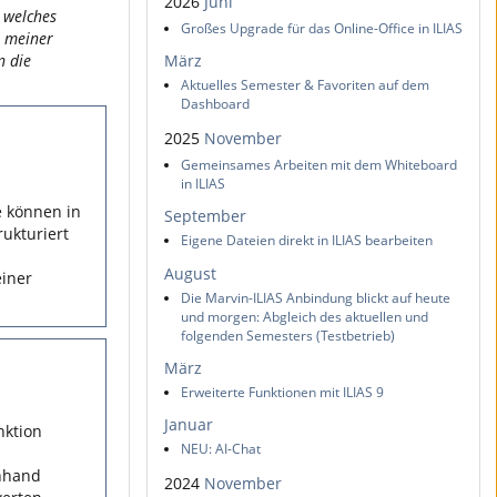
2026
Juni
h welches
Großes Upgrade für das Online-Office in ILIAS
e meiner
n die
März
Aktuelles Semester & Favoriten auf dem
Dashboard
2025
November
Gemeinsames Arbeiten mit dem Whiteboard
in ILIAS
e können in
September
ukturiert
Eigene Dateien direkt in ILIAS bearbeiten
August
einer
Die Marvin-ILIAS Anbindung blickt auf heute
und morgen: Abgleich des aktuellen und
folgenden Semesters (Testbetrieb)
März
Erweiterte Funktionen mit ILIAS 9
Januar
nktion
NEU: AI-Chat
anhand
2024
November