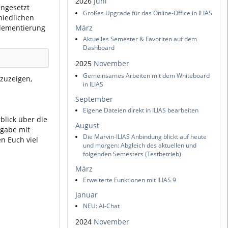
2026
Juni
ingesetzt
Großes Upgrade für das Online-Office in ILIAS
hiedlichen
plementierung
März
Aktuelles Semester & Favoriten auf dem
Dashboard
2025
November
Gemeinsames Arbeiten mit dem Whiteboard
fzuzeigen,
in ILIAS
September
Eigene Dateien direkt in ILIAS bearbeiten
blick über die
August
fgabe mit
Die Marvin-ILIAS Anbindung blickt auf heute
n Euch viel
und morgen: Abgleich des aktuellen und
folgenden Semesters (Testbetrieb)
März
Erweiterte Funktionen mit ILIAS 9
Januar
NEU: AI-Chat
2024
November