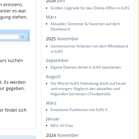
2026
Juni
n erinnern,
Großes Upgrade für das Online-Office in ILIAS
ester es war.
ügung stehen,
März
Aktuelles Semester & Favoriten auf dem
Dashboard
2025
November
Gemeinsames Arbeiten mit dem Whiteboard
in ILIAS
Kurs suchen
September
Eigene Dateien direkt in ILIAS bearbeiten
n
August
et. Es werden
Die Marvin-ILIAS Anbindung blickt auf heute
tur gegeben.
und morgen: Abgleich des aktuellen und
folgenden Semesters (Testbetrieb)
März
Erweiterte Funktionen mit ILIAS 9
er findet sich
Januar
NEU: AI-Chat
2024
November