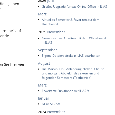
2026
Juni
die eigenen
Großes Upgrade für das Online-Office in ILIAS
e
März
Aktuelles Semester & Favoriten auf dem
Dashboard
termine" auf
2025
November
gende
Gemeinsames Arbeiten mit dem Whiteboard
in ILIAS
September
Eigene Dateien direkt in ILIAS bearbeiten
August
 Sie hier vier
Die Marvin-ILIAS Anbindung blickt auf heute
und morgen: Abgleich des aktuellen und
folgenden Semesters (Testbetrieb)
März
Erweiterte Funktionen mit ILIAS 9
Januar
NEU: AI-Chat
2024
November