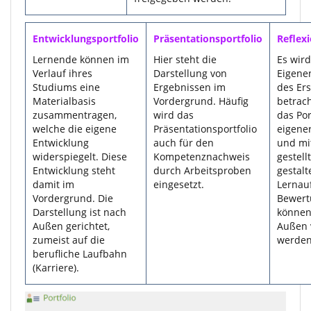
Entwicklungsportfolio
Präsentationsportfolio
Reflexi
Lernende können im
Hier steht die
Es wird
Verlauf ihres
Darstellung von
Eigene
Studiums eine
Ergebnissen im
des Ers
Materialbasis
Vordergrund. Häufig
betrach
zusammentragen,
wird das
das Por
welche die eigene
Präsentationsportfolio
eigener
Entwicklung
auch für den
und mit
widerspiegelt. Diese
Kompetenznachweis
gestel
Entwicklung steht
durch Arbeitsproben
gestalt
damit im
eingesetzt.
Lernau
Vordergrund. Die
Bewert
Darstellung ist nach
können
Außen gerichtet,
Außen 
zumeist auf die
werden
berufliche Laufbahn
(Karriere).