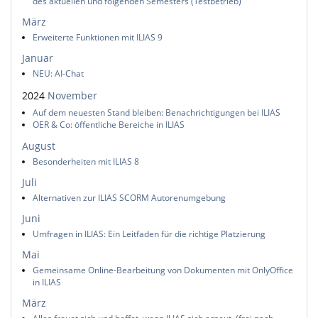
des aktuellen und folgenden Semesters (Testbetrieb)
März
Erweiterte Funktionen mit ILIAS 9
Januar
NEU: AI-Chat
2024
November
Auf dem neuesten Stand bleiben: Benachrichtigungen bei ILIAS
OER & Co: öffentliche Bereiche in ILIAS
August
Besonderheiten mit ILIAS 8
Juli
Alternativen zur ILIAS SCORM Autorenumgebung
Juni
Umfragen in ILIAS: Ein Leitfaden für die richtige Platzierung
Mai
Gemeinsame Online-Bearbeitung von Dokumenten mit OnlyOffice
in ILIAS
März