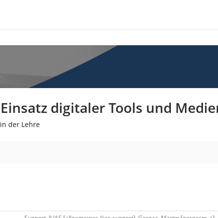
insatz digitaler Tools und Medie
in der Lehre
Support, ILIAS [allgemeiner-ilias-support], Gorgas, Martin [gorgasm_a] 