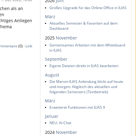
2026
Juni
Großes Upgrade für das Online-Office in ILIAS
chen als an
len
März
chtiges Anliegen
Aktuelles Semester & Favoriten auf dem
 Thema
Dashboard
2025
November
Gemeinsames Arbeiten mit dem Whiteboard
mmentare
(0) ·
Link
in ILIAS
September
Eigene Dateien direkt in ILIAS bearbeiten
August
Die Marvin-ILIAS Anbindung blickt auf heute
und morgen: Abgleich des aktuellen und
folgenden Semesters (Testbetrieb)
März
Erweiterte Funktionen mit ILIAS 9
Januar
NEU: AI-Chat
2024
November