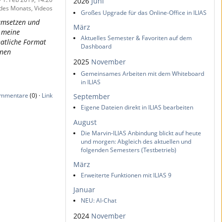
2026
Juni
 des Monats, Videos
Großes Upgrade für das Online-Office in ILIAS
 umsetzen und
März
r meine
Aktuelles Semester & Favoriten auf dem
natliche Format
Dashboard
enen
2025
November
Gemeinsames Arbeiten mit dem Whiteboard
in ILIAS
mmentare
(0) ·
Link
September
Eigene Dateien direkt in ILIAS bearbeiten
August
Die Marvin-ILIAS Anbindung blickt auf heute
und morgen: Abgleich des aktuellen und
folgenden Semesters (Testbetrieb)
März
Erweiterte Funktionen mit ILIAS 9
Januar
NEU: AI-Chat
2024
November