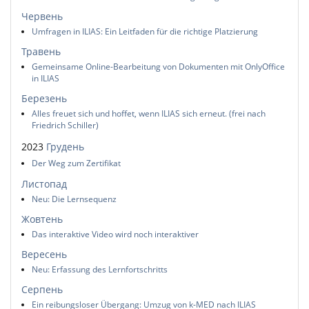
Червень
Umfragen in ILIAS: Ein Leitfaden für die richtige Platzierung
Травень
Gemeinsame Online-Bearbeitung von Dokumenten mit OnlyOffice
in ILIAS
Березень
Alles freuet sich und hoffet, wenn ILIAS sich erneut. (frei nach
Friedrich Schiller)
2023
Грудень
Der Weg zum Zertifikat
Листопад
Neu: Die Lernsequenz
Жовтень
Das interaktive Video wird noch interaktiver
Вересень
Neu: Erfassung des Lernfortschritts
Серпень
Ein reibungsloser Übergang: Umzug von k-MED nach ILIAS