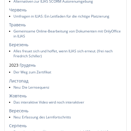
Alternativen zur ILIAS SCORM Autorenumgebung
Червень
Umfragen in ILIAS: Ein Leitfaden für die richtige Platzierung
Травень
Gemeinsame Online-Bearbeitung von Dokumenten mit OnlyOffice
in ILIAS
Березень
Alles freuet sich und hoffet, wenn ILIAS sich erneut. (frei nach
Friedrich Schiller)
2023
Грудень
Der Weg zum Zertifikat
Листопад
Neu: Die Lernsequenz
Жовтень
Das interaktive Video wird noch interaktiver
Вересень
Neu: Erfassung des Lernfortschritts
Серпень