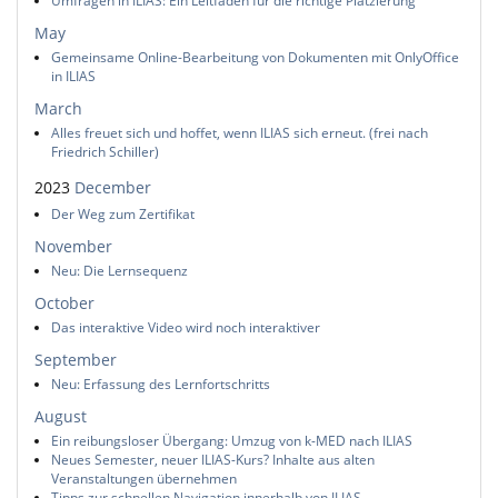
Umfragen in ILIAS: Ein Leitfaden für die richtige Platzierung
May
Gemeinsame Online-Bearbeitung von Dokumenten mit OnlyOffice
in ILIAS
March
Alles freuet sich und hoffet, wenn ILIAS sich erneut. (frei nach
Friedrich Schiller)
2023
December
Der Weg zum Zertifikat
November
Neu: Die Lernsequenz
October
Das interaktive Video wird noch interaktiver
September
Neu: Erfassung des Lernfortschritts
August
Ein reibungsloser Übergang: Umzug von k-MED nach ILIAS
Neues Semester, neuer ILIAS-Kurs? Inhalte aus alten
Veranstaltungen übernehmen
Tipps zur schnellen Navigation innerhalb von ILIAS