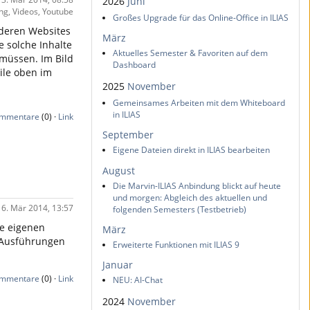
2026
Juni
ng, Videos, Youtube
Großes Upgrade für das Online-Office in ILIAS
nderen Websites
März
ie solche Inhalte
Aktuelles Semester & Favoriten auf dem
 müssen. Im Bild
Dashboard
ile oben im
2025
November
Gemeinsames Arbeiten mit dem Whiteboard
in ILIAS
mmentare
(0) ·
Link
September
Eigene Dateien direkt in ILIAS bearbeiten
August
Die Marvin-ILIAS Anbindung blickt auf heute
und morgen: Abgleich des aktuellen und
- 6. Mär 2014, 13:57
folgenden Semesters (Testbetrieb)
ie eigenen
März
 Ausführungen
Erweiterte Funktionen mit ILIAS 9
Januar
mmentare
(0) ·
Link
NEU: AI-Chat
2024
November