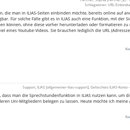
Schlagwörter: URL-Einbindu
n, die man in ILIAS-Seiten einbinden möchte, bereits online auf a
gbar. Für solche Fälle gibt es in ILIAS auch eine Funktion, mit der S
ilen können, ohne diese vorher herunterladen oder formatieren zu
iel eines Youtube-Videos. Sie brauchen lediglich die URL (Adressze
Ko
Support, ILIAS [allgemeiner-ilias-support], Gelöschtes ILIAS-Konto 
t, dass man die Sprechstundenfunktion in ILIAS nutzen kann, um d
eren Uni-Mitgliedern belegen zu lassen. Heute möchte ich meine
Ko