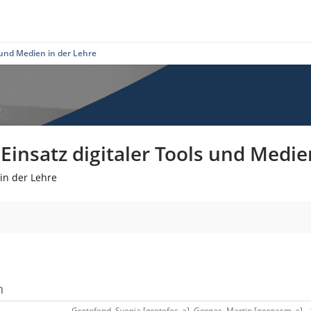
 und Medien in der Lehre
insatz digitaler Tools und Medie
in der Lehre
n
Grotefend, Svenja [grotefes_a], Gorgas, Martin [gorgasm_a] - 