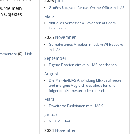
2026
Juni
Großes Upgrade für das Online-Office in ILIAS
 wurde mein
en Objektes
März
Aktuelles Semester & Favoriten auf dem
Dashboard
2025
November
Gemeinsames Arbeiten mit dem Whiteboard
in ILIAS
mmentare
(0) ·
Link
September
Eigene Dateien direkt in ILIAS bearbeiten
August
Die Marvin-ILIAS Anbindung blickt auf heute
und morgen: Abgleich des aktuellen und
folgenden Semesters (Testbetrieb)
März
Erweiterte Funktionen mit ILIAS 9
Januar
NEU: AI-Chat
2024
November