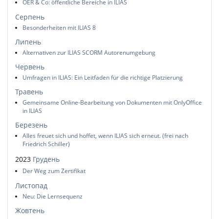
OER & Co: öffentliche Bereiche in ILIAS
Серпень
Besonderheiten mit ILIAS 8
Липень
Alternativen zur ILIAS SCORM Autorenumgebung
Червень
Umfragen in ILIAS: Ein Leitfaden für die richtige Platzierung
Травень
Gemeinsame Online-Bearbeitung von Dokumenten mit OnlyOffice
in ILIAS
Березень
Alles freuet sich und hoffet, wenn ILIAS sich erneut. (frei nach
Friedrich Schiller)
2023
Грудень
Der Weg zum Zertifikat
Листопад
Neu: Die Lernsequenz
Жовтень