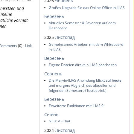
2026
Червень
Großes Upgrade für das Online-Office in ILIAS
 umsetzen und
r meine
Березень
natliche Format
Aktuelles Semester & Favoriten auf dem
enen
Dashboard
2025
Листопад
Gemeinsames Arbeiten mit dem Whiteboard
Comments
(0) ·
Link
in ILIAS
Вересень
Eigene Dateien direkt in ILIAS bearbeiten
Серпень
Die Marvin-ILIAS Anbindung blickt auf heute
und morgen: Abgleich des aktuellen und
folgenden Semesters (Testbetrieb)
Березень
Erweiterte Funktionen mit ILIAS 9
Січень
NEU: AI-Chat
2024
Листопад