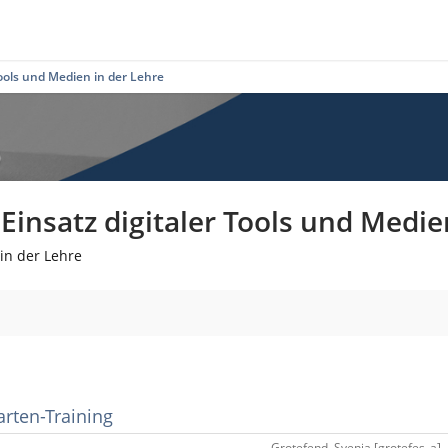
ools und Medien in der Lehre
insatz digitaler Tools und Medie
in der Lehre
rten-Training
Grotefend, Svenja [grotefes_a] 