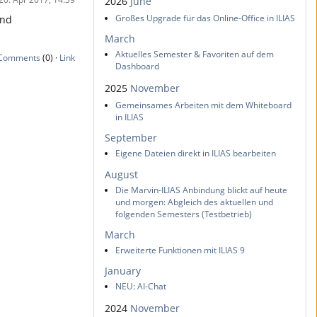
2026
June
Großes Upgrade für das Online-Office in ILIAS
und
March
Aktuelles Semester & Favoriten auf dem
Comments
(0) ·
Link
Dashboard
2025
November
Gemeinsames Arbeiten mit dem Whiteboard
in ILIAS
September
Eigene Dateien direkt in ILIAS bearbeiten
August
Die Marvin-ILIAS Anbindung blickt auf heute
und morgen: Abgleich des aktuellen und
folgenden Semesters (Testbetrieb)
March
Erweiterte Funktionen mit ILIAS 9
January
NEU: AI-Chat
2024
November