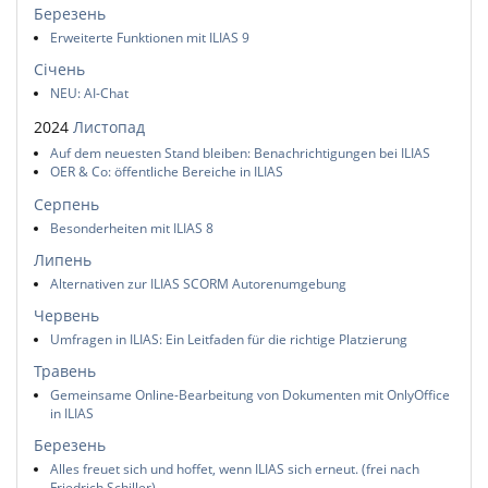
Березень
Erweiterte Funktionen mit ILIAS 9
Січень
NEU: AI-Chat
2024
Листопад
Auf dem neuesten Stand bleiben: Benachrichtigungen bei ILIAS
OER & Co: öffentliche Bereiche in ILIAS
Серпень
Besonderheiten mit ILIAS 8
Липень
Alternativen zur ILIAS SCORM Autorenumgebung
Червень
Umfragen in ILIAS: Ein Leitfaden für die richtige Platzierung
Травень
Gemeinsame Online-Bearbeitung von Dokumenten mit OnlyOffice
in ILIAS
Березень
Alles freuet sich und hoffet, wenn ILIAS sich erneut. (frei nach
Friedrich Schiller)