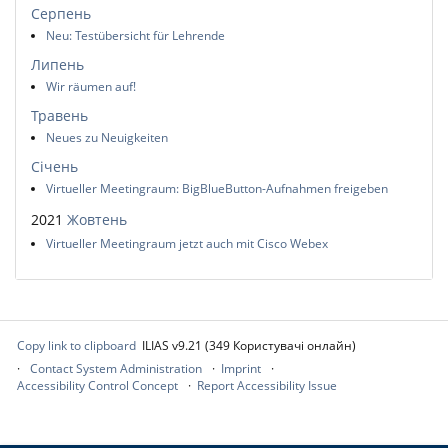
Серпень
Neu: Testübersicht für Lehrende
Липень
Wir räumen auf!
Травень
Neues zu Neuigkeiten
Січень
Virtueller Meetingraum: BigBlueButton-Aufnahmen freigeben
2021
Жовтень
Virtueller Meetingraum jetzt auch mit Cisco Webex
Copy link to clipboard
ILIAS v9.21 (349 Користувачі онлайн)
Contact System Administration
Imprint
Accessibility Control Concept
Report Accessibility Issue