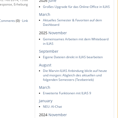
2026
June
esponse, Erhebung
Großes Upgrade für das Online-Office in ILIAS
March
Aktuelles Semester & Favoriten auf dem
Comments
(0) ·
Link
Dashboard
2025
November
Gemeinsames Arbeiten mit dem Whiteboard
in ILIAS
September
Eigene Dateien direkt in ILIAS bearbeiten
August
Die Marvin-ILIAS Anbindung blickt auf heute
und morgen: Abgleich des aktuellen und
folgenden Semesters (Testbetrieb)
March
Erweiterte Funktionen mit ILIAS 9
January
NEU: AI-Chat
2024
November