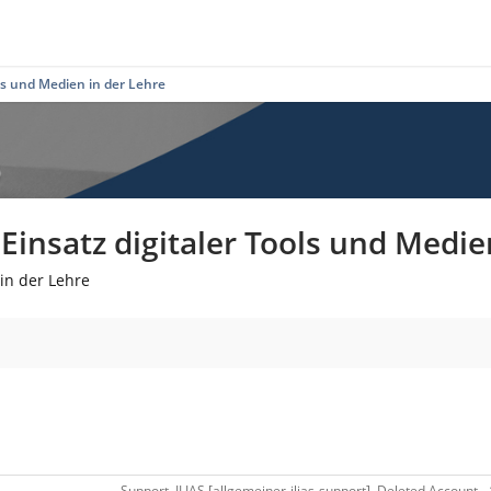
ls und Medien in der Lehre
insatz digitaler Tools und Medie
in der Lehre
Support, ILIAS [allgemeiner-ilias-support], Deleted Account -