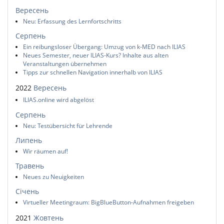
Вересень
Neu: Erfassung des Lernfortschritts
Серпень
Ein reibungsloser Übergang: Umzug von k-MED nach ILIAS
Neues Semester, neuer ILIAS-Kurs? Inhalte aus alten
Veranstaltungen übernehmen
Tipps zur schnellen Navigation innerhalb von ILIAS
2022
Вересень
ILIAS.online wird abgelöst
Серпень
Neu: Testübersicht für Lehrende
Липень
Wir räumen auf!
Травень
Neues zu Neuigkeiten
Січень
Virtueller Meetingraum: BigBlueButton-Aufnahmen freigeben
2021
Жовтень