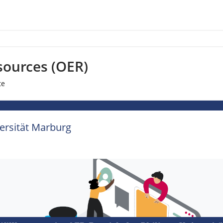
sources (OER)
te
versität Marburg