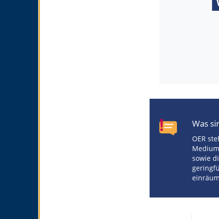
Was si
OER steh
Medium,
sowie d
geringf
einräum