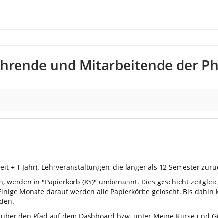
g
ehrende und Mitarbeitende der Phil
eit + 1 Jahr). Lehrveranstaltungen, die länger als 12 Semester zurü
n, werden in "Papierkorb (XY)" umbenannt. Dies geschieht zeitgle
 Einige Monate darauf werden alle Papierkörbe gelöscht. Bis dahin
rden.
ist über den Pfad auf dem Dashboard bzw. unter Meine Kurse und G