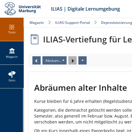
ILIAS | Digitale Lernumgebung
Magazin
ILIAS-Support-Portal
Deprovisionierun
Tools
ILIAS-Vertiefung für L
Magazin
Abräumen alter Inhalte
Goto
Abräumen alter Inhalte
Kurse bleiben für 6 Jahre erhalten (Regelstudienz
Kategorien, die demnächst gelöscht werden solle
Semester, also generell im Februar bzw. August.
verschoben werden, um nicht mitgelöscht zu we
Ob ein Kurs innerhalb eines Papierkorbs liegt, 